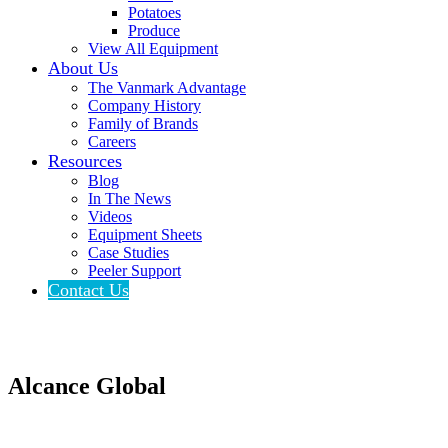
Potatoes
Produce
View All Equipment
About Us
The Vanmark Advantage
Company History
Family of Brands
Careers
Resources
Blog
In The News
Videos
Equipment Sheets
Case Studies
Peeler Support
Contact Us
Alcance Global