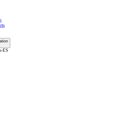
h
rts
ation